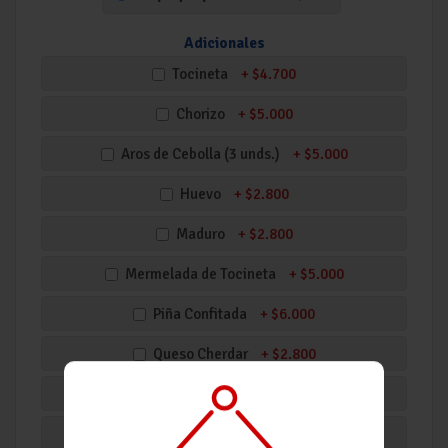
Adicionales
Tocineta
+
$4.700
Chorizo
+
$5.000
Aros de Cebolla (3 unds.)
+
$5.000
Huevo
+
$2.800
Maduro
+
$2.800
Mermelada de Tocineta
+
$5.000
Piña Confitada
+
$6.000
Queso Cherdar
+
$2.800
Queso Mozzarella
+
$2.800
Queso 7 Cueros
+
$2.800